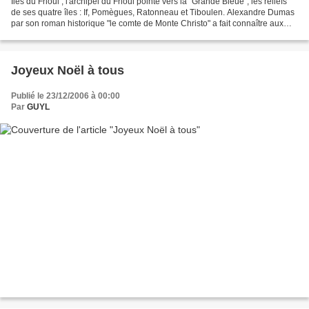
Iles du Frioul , l'archipel du Frioul pointe vers la "Grande Bleue", les reliefs
de ses quatre îles : If, Pomègues, Ratonneau et Tiboulen. Alexandre Dumas
par son roman historique "le comte de Monte Christo" a fait connaître aux
touristes du monde entier...
Joyeux Noël à tous
Publié le 23/12/2006 à 00:00
Par
GUYL