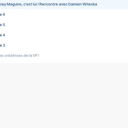
bey Maguire, c'est lui ! Rencontre avec Damien Witecka
e 6
e 5
e 4
e 3
s créatrices de la VF !
e 2
e 1
e Mektoub My Love arrive enfin ! Rencontre avec Shaïn Boumedine et Sal
i : après Toni en famille
elle réalise le bouleversant Dites lui que je l'aime
ais ! Rencontre autour de Vie privée de Rebecca Zlotowski
 de Marguerite, Grave... Rencontre avec Ella Rumpf