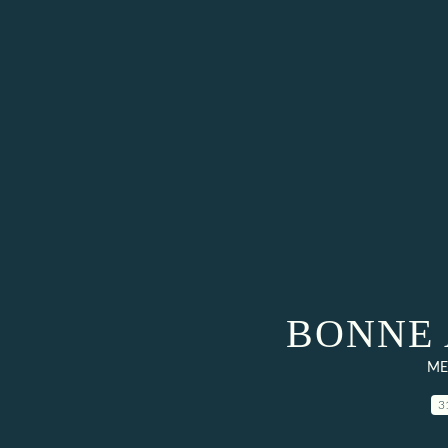
BONNE 
ME
3