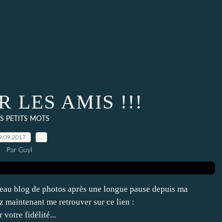
 LES AMIS !!!
S PETITS MOTS
9.09.2017
…
Par Guyl
eau blog de photos après une longue pause depuis ma
z maintenant me retrouver sur ce lien :
votre fidélité...