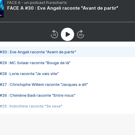
FACE A - un podcast Purecharts
FACE A #30 : Eve Angeli raconte "Avant de partir"
#30 : Eve Angeli raconte "Avant de partir"
#29 : MC Solaar raconte "Bouge de là"
28 : Lorie raconte "Je vais vite"
#27 : Christophe Willem raconte "Jacques a dit"
#26 : Chimène Badi raconte "Entre nous"
#25 : Indochine raconte "3e sexe"
#24 : Zaho raconte "C'est chelou"
#23 : Patrick Bruel raconte "Au café des délices"