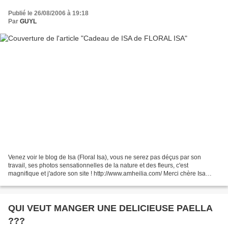
Publié le 26/08/2006 à 19:18
Par
GUYL
Venez voir le blog de Isa (Floral Isa), vous ne serez pas déçus par son
travail, ses photos sensationnelles de la nature et des fleurs, c'est
magnifique et j'adore son site ! http://www.amheilia.com/ Merci chère Isa
(Floral isa) pour ta gentillesse et...
QUI VEUT MANGER UNE DELICIEUSE PAELLA
???