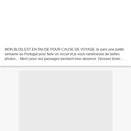
MON BLOG EST EN PAUSE POUR CAUSE DE VOYAGE Je pars une petite
semaine au Portugal pour faire un circuit et je vous ramènerais de belles
photos.... Merci pour vos passages pendant mon absence. Grosses bises à
vous tous ! Une pensée à mon Hugo qui malheureusement...