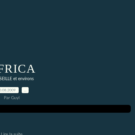
FRICA
EILLE et environs
0.08.2009
…
Par Guyl
Lire la suite