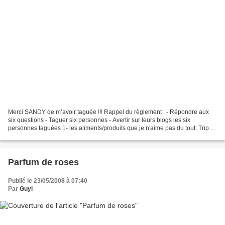
Merci SANDY de m’avoir taguée !!! Rappel du règlement : - Répondre aux
six questions - Taguer six personnes - Avertir sur leurs blogs les six
personnes taguées 1- les aliments/produits que je n'aime pas du tout: Tripes,
cervelle, foie 2- mes aliments/produits...
Parfum de roses
Publié le 23/05/2008 à 07:40
Par
Guyl