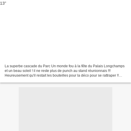
La superbe cascade du Parc Un monde fou à la fête du Palais Longchamps
et un beau soleil ! il ne reste plus de punch au stand réunionnais !!!
Heureusement qu'il restait les bouteilles pour la déco pour se rattraper !!
Evidemment Hugo (Ocean 974) et moi,...