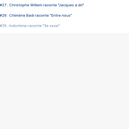
#27 : Christophe Willem raconte "Jacques a dit"
#26 : Chimène Badi raconte "Entre nous"
#25 : Indochine raconte "3e sexe"
#24 : Zaho raconte "C'est chelou"
#23 : Patrick Bruel raconte "Au café des délices"
#22 : Kyo raconte "Le chemin"
#21 : Nolwenn Leroy raconte "Cassé"
#20 : Patrick Hernandez raconte "Born to be alive"
#19 : Lorie raconte "Près de moi"
#18 : Michael Jones raconte "A nos actes manqués" (avec Jean-Jacque
#17 : Khaled raconte "Aïcha"
#16 : Corneille raconte "Parce qu'on vient de loin"