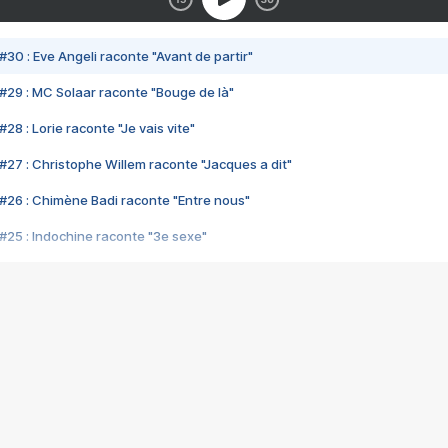
#30 : Eve Angeli raconte "Avant de partir"
#29 : MC Solaar raconte "Bouge de là"
28 : Lorie raconte "Je vais vite"
#27 : Christophe Willem raconte "Jacques a dit"
#26 : Chimène Badi raconte "Entre nous"
#25 : Indochine raconte "3e sexe"
#24 : Zaho raconte "C'est chelou"
#23 : Patrick Bruel raconte "Au café des délices"
#22 : Kyo raconte "Le chemin"
#21 : Nolwenn Leroy raconte "Cassé"
#20 : Patrick Hernandez raconte "Born to be alive"