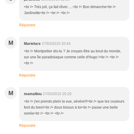
<br /> Très joli, ça fait rêver......<br /> Bon dimanche<br />
Jardinette<br /> <br /> <br />
Répondre
M
Marieluce
27/03/2010 20:44
<br /> Montpellier dis-tu ? Je croyais être au bout du monde,
sur une île paradisiaque comme celle d'Hugo !<br /> <br />
<br />
Répondre
M
mamalilou
27/03/2010 20:20
<br /> j'en prends plein la vue, sévère!!!<br /> que les couleurs
font du bien!<br /> doux bisous à toi<br /> passe une belle
soirée<br /> <br /> <br />
Répondre