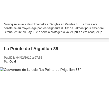
Moricq se situe à deux kilomètres d'Angles en Vendée 85. La tour a été
construite au moyen-âge par les seigneurs du fief de Talmont pour défendre
l'embouchure du Lay. Elle a servi à protéger la vallée puis a été attaquée par
les protestants pendant les...
La Pointe de l'Aiguillon 85
Publié le 04/02/2010 à 07:52
Par
Guyl