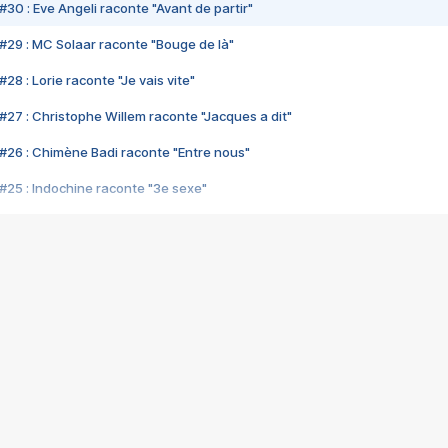
#30 : Eve Angeli raconte "Avant de partir"
#29 : MC Solaar raconte "Bouge de là"
28 : Lorie raconte "Je vais vite"
#27 : Christophe Willem raconte "Jacques a dit"
#26 : Chimène Badi raconte "Entre nous"
#25 : Indochine raconte "3e sexe"
#24 : Zaho raconte "C'est chelou"
#23 : Patrick Bruel raconte "Au café des délices"
#22 : Kyo raconte "Le chemin"
#21 : Nolwenn Leroy raconte "Cassé"
#20 : Patrick Hernandez raconte "Born to be alive"
#19 : Lorie raconte "Près de moi"
#18 : Michael Jones raconte "A nos actes manqués" (avec Jean-Jacque