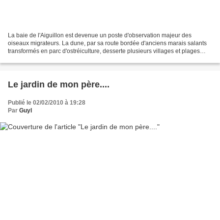
La baie de l'Aiguillon est devenue un poste d'observation majeur des
oiseaux migrateurs. La dune, par sa route bordée d'anciens marais salants
transformés en parc d'ostréiculture, desserte plusieurs villages et plages
tandis que sur la pointe, on peut...
Le jardin de mon père....
Publié le 02/02/2010 à 19:28
Par
Guyl