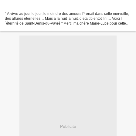
" A vivre au jour le jour, le moindre des amours Prenait dans cette merveille,
des allures éternelles… Mais à la nuit la nuit, c´était bientôt fini… Voici l
´éternité de Saint-Denis-du-Payré " Merci ma chère Marie-Luce pour cette
pensée pour mon père qui...
Publicité