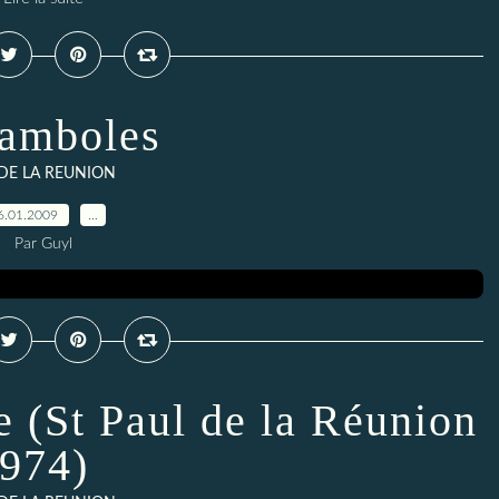
amboles
 DE LA REUNION
6.01.2009
…
Par Guyl
e (St Paul de la Réunion
974)