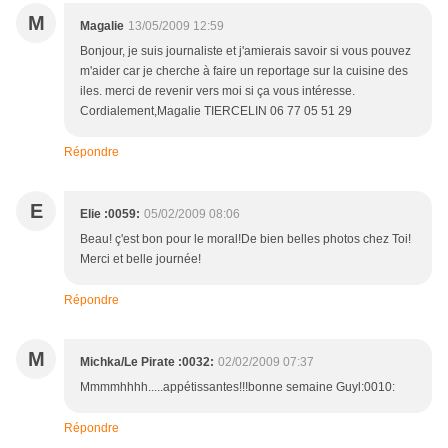
M
Magalie
13/05/2009 12:59
Bonjour, je suis journaliste et j'amierais savoir si vous pouvez
m'aider car je cherche à faire un reportage sur la cuisine des
iles. merci de revenir vers moi si ça vous intéresse.
Cordialement,Magalie TIERCELIN 06 77 05 51 29
Répondre
E
Elie :0059:
05/02/2009 08:06
Beau! ç'est bon pour le moral!De bien belles photos chez Toi!
Merci et belle journée!
Répondre
M
Michka/Le Pirate :0032:
02/02/2009 07:37
Mmmmhhhh.....appétissantes!!!bonne semaine Guyl:0010:
Répondre