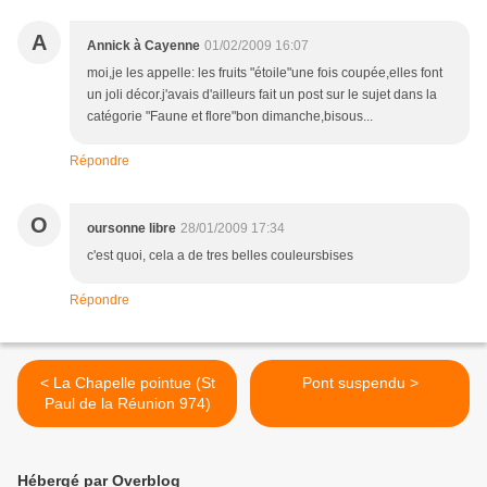
A
Annick à Cayenne
01/02/2009 16:07
moi,je les appelle: les fruits "étoile"une fois coupée,elles font
un joli décor.j'avais d'ailleurs fait un post sur le sujet dans la
catégorie "Faune et flore"bon dimanche,bisous...
Répondre
O
oursonne libre
28/01/2009 17:34
c'est quoi, cela a de tres belles couleursbises
Répondre
< La Chapelle pointue (St
Pont suspendu >
Paul de la Réunion 974)
Hébergé par Overblog