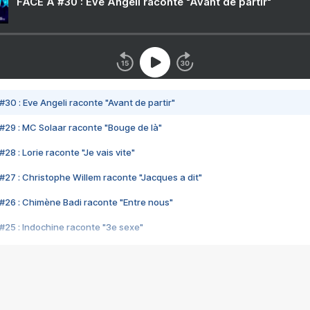
FACE A #30 : Eve Angeli raconte "Avant de partir"
#30 : Eve Angeli raconte "Avant de partir"
#29 : MC Solaar raconte "Bouge de là"
28 : Lorie raconte "Je vais vite"
#27 : Christophe Willem raconte "Jacques a dit"
#26 : Chimène Badi raconte "Entre nous"
#25 : Indochine raconte "3e sexe"
#24 : Zaho raconte "C'est chelou"
#23 : Patrick Bruel raconte "Au café des délices"
#22 : Kyo raconte "Le chemin"