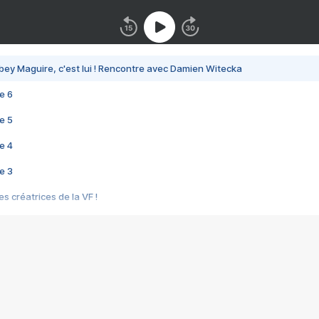
bey Maguire, c'est lui ! Rencontre avec Damien Witecka
e 6
e 5
e 4
e 3
s créatrices de la VF !
e 2
e 1
e Mektoub My Love arrive enfin ! Rencontre avec Shaïn Boumedine et Sal
i : après Toni en famille