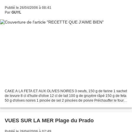
Publié le 26/04/2006 à 08:41
Par
GUYL
CAKE A LA FETA ET AUX OLIVES NOIRES 3 oeufs, 150 g de farine 1 sachet
de levure 8 cl d'huile d'olive 12 cl de lait 100 g de gruyère râpé 150 g de feta
50 g d'olives noires 1 pincée de sel 2 pincées de poivre Préchauffer le four
(th. 6). Couper la feta...
VUES SUR LA MER Plage du Prado
Publié le 26/04/2006 à 07:49