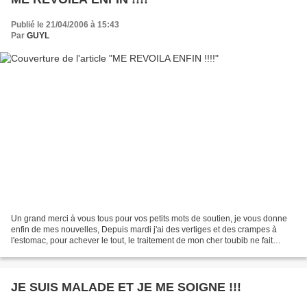
Publié le 21/04/2006 à 15:43
Par
GUYL
Un grand merci à vous tous pour vos petits mots de soutien, je vous donne
enfin de mes nouvelles, Depuis mardi j'ai des vertiges et des crampes à
l'estomac, pour achever le tout, le traitement de mon cher toubib ne fait
qu'aggraver mes douleurs !!! Donc...
JE SUIS MALADE ET JE ME SOIGNE !!!