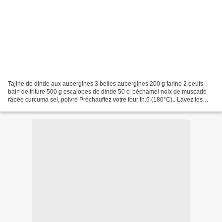
Tajine de dinde aux aubergines 3 belles aubergines 200 g farine 2 oeufs
bain de friture 500 g escalopes de dinde 50 cl béchamel noix de muscade
râpée curcuma sel, poivre Préchauffez votre four th.6 (180°C).. Lavez les
aubergines et coupez-les en rondelles....