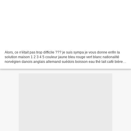
Alors, ce n'était pas trop difficile ??? je suis sympa je vous donne enfin la
solution maison 1 2 3 4 5 couleur jaune bleu rouge vert blanc nationalité
norvégien danois anglais allemand suédois boisson eau thé lait café bière
cigare Dunhill Blend Pall...