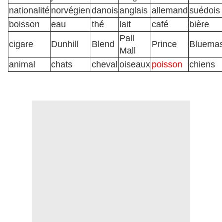
nationalité
norvégien
danois
anglais
allemand
suédois
boisson
eau
thé
lait
café
bière
Pall
cigare
Dunhill
Blend
Prince
Bluemas
Mall
animal
chats
cheval
oiseaux
poisson
ch
iens