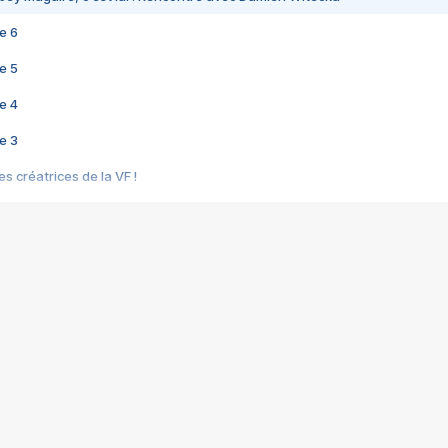
e 6
e 5
e 4
e 3
s créatrices de la VF !
e 2
e 1
e Mektoub My Love arrive enfin ! Rencontre avec Shaïn Boumedine et Sal
i : après Toni en famille
elle réalise le bouleversant Dites lui que je l'aime
ais ! Rencontre autour de Vie privée de Rebecca Zlotowski
 de Marguerite, Grave... Rencontre avec Ella Rumpf