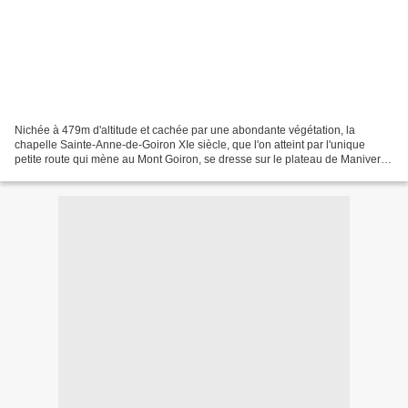
Nichée à 479m d'altitude et cachée par une abondante végétation, la
chapelle Sainte-Anne-de-Goiron XIe siècle, que l'on atteint par l'unique
petite route qui mène au Mont Goiron, se dresse sur le plateau de Manivert,
au milieu de la chaîne des Côtes,...