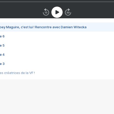
bey Maguire, c'est lui ! Rencontre avec Damien Witecka
e 6
e 5
e 4
e 3
s créatrices de la VF !
e 2
e 1
e Mektoub My Love arrive enfin ! Rencontre avec Shaïn Boumedine et Sal
i : après Toni en famille