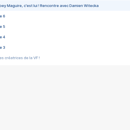
bey Maguire, c'est lui ! Rencontre avec Damien Witecka
e 6
e 5
e 4
e 3
s créatrices de la VF !
e 2
e 1
e Mektoub My Love arrive enfin ! Rencontre avec Shaïn Boumedine et Sal
i : après Toni en famille
elle réalise le bouleversant Dites lui que je l'aime
ais ! Rencontre autour de Vie privée de Rebecca Zlotowski