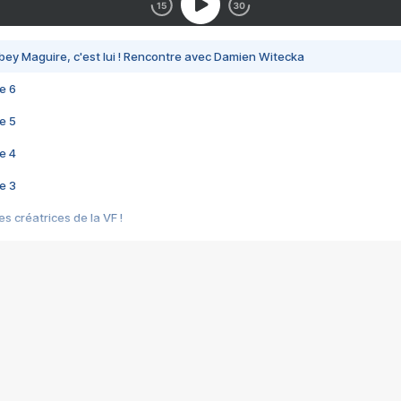
bey Maguire, c'est lui ! Rencontre avec Damien Witecka
e 6
e 5
e 4
e 3
s créatrices de la VF !
e 2
e 1
e Mektoub My Love arrive enfin ! Rencontre avec Shaïn Boumedine et Sal
i : après Toni en famille
elle réalise le bouleversant Dites lui que je l'aime