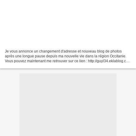
Je vous annonce un changement d'adresse et nouveau blog de photos
après une longue pause depuis ma nouvelle vie dans la région Occitanie.
Vous pouvez maintenant me retrouver sur ce lien : http://guyl34.eklablog.com
A Bientôt et merci pour votre fidélité...