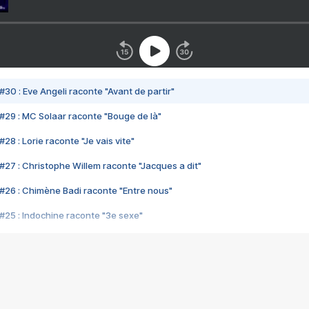
#30 : Eve Angeli raconte "Avant de partir"
#29 : MC Solaar raconte "Bouge de là"
28 : Lorie raconte "Je vais vite"
#27 : Christophe Willem raconte "Jacques a dit"
#26 : Chimène Badi raconte "Entre nous"
#25 : Indochine raconte "3e sexe"
#24 : Zaho raconte "C'est chelou"
#23 : Patrick Bruel raconte "Au café des délices"
#22 : Kyo raconte "Le chemin"