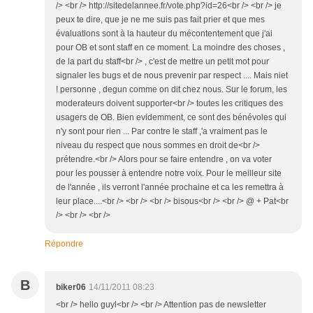
/> <br /> http://sitedelannee.fr/vote.php?id=26<br /> <br /> je
peux te dire, que je ne me suis pas fait prier et que mes
évaluations sont à la hauteur du mécontentement que j'ai
pour OB et sont staff en ce moment. La moindre des choses ,
de la part du staff<br /> , c'est de mettre un petit mot pour
signaler les bugs et de nous prevenir par respect .... Mais niet
! personne , degun comme on dit chez nous. Sur le forum, les
moderateurs doivent supporter<br /> toutes les critiques des
usagers de OB. Bien evidemment, ce sont des bénévoles qui
n'y sont pour rien ... Par contre le staff ,'a vraiment pas le
niveau du respect que nous sommes en droit de<br />
prétendre.<br /> Alors pour se faire entendre , on va voter
pour les pousser à entendre notre voix. Pour le meilleur site
de l'année , ils verront l'année prochaine et ca les remettra à
leur place....<br /> <br /> <br /> bisous<br /> <br /> @ + Pat<br
/> <br /> <br />
Répondre
B
biker06
14/11/2011 08:23
<br /> hello guyl<br /> <br /> Attention pas de newsletter