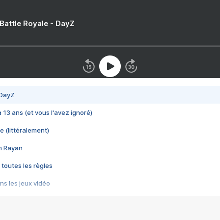
 Battle Royale - DayZ
 DayZ
 a 13 ans (et vous l'avez ignoré)
e (littéralement)
im Rayan
 toutes les règles
s les jeux vidéo
us choquant de Rockstar ? - Le scandale BULLY
e plus moche de Steam