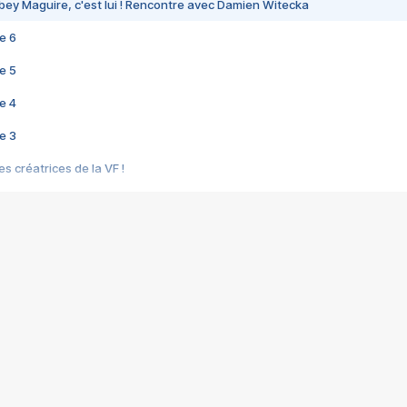
bey Maguire, c'est lui ! Rencontre avec Damien Witecka
e 6
e 5
e 4
e 3
s créatrices de la VF !
e 2
e 1
e Mektoub My Love arrive enfin ! Rencontre avec Shaïn Boumedine et Sal
i : après Toni en famille
elle réalise le bouleversant Dites lui que je l'aime
ais ! Rencontre autour de Vie privée de Rebecca Zlotowski
 de Marguerite, Grave... Rencontre avec Ella Rumpf