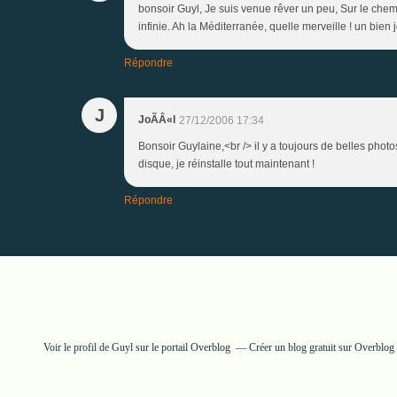
bonsoir Guyl, Je suis venue rêver un peu, Sur le chem
infinie. Ah la Méditerranée, quelle merveille ! un bien
Répondre
J
JoÃÂ«l
27/12/2006 17:34
Bonsoir Guylaine,<br /> il y a toujours de belles photo
disque, je réinstalle tout maintenant !
Répondre
Voir le profil de
Guyl
sur le portail Overblog
Créer un blog gratuit sur Overblog