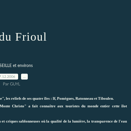
 du Frioul
EILLE et environs
7.12.2006
…
Par GUYL
e", les reliefs de ses quatre îles : If, Pomègues, Ratonneau et Tiboulen.
nte Christo" a fait connaître aux touristes du monde entier cette îlot
s et criques sablonneuses où la qualité de la lumière, la transparence de l'eau