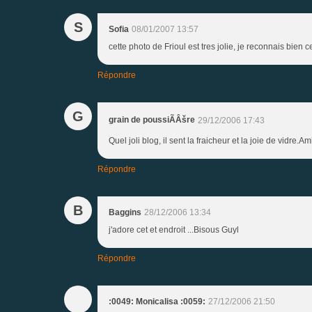
S
Sofia
08/01/2007 13:57
cette photo de Frioul est tres jolie, je reconnais bien 
Répondre
G
grain de poussiÃÂšre
29/12/2006 17:43
Quel joli blog, il sent la fraicheur et la joie de vidre.A
Répondre
B
Baggins
28/12/2006 13:34
j'adore cet et endroit ...Bisous Guyl
Répondre
:0049: Monicalisa :0059:
27/12/2006 21:50