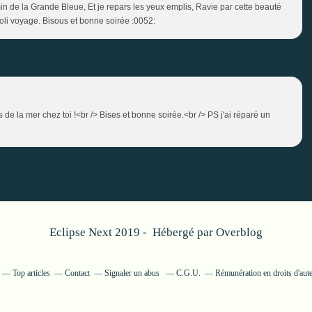
in de la Grande Bleue, Et je repars les yeux emplis, Ravie par cette beauté
 joli voyage. Bisous et bonne soirée :0052:
s de la mer chez toi !<br /> Bises et bonne soirée.<br /> PS j'ai réparé un
Eclipse Next 2019 - Hébergé par
Overblog
Top articles
Contact
Signaler un abus
C.G.U.
Rémunération en droits d'aut