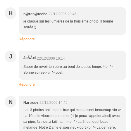
H
h@ren@toche
22/12/2006 20:46
je craque sur les lumières de la troisième photo !!! bonne
soirée ;)
Répondre
J
JoÃÂ«l
22/12/2006 16:14
Super de revoir ton père au bout de tout ce temps !<br />
Bonne soirée.<br /> Joël.
Répondre
N
Nartrouv
22/12/2006 14:45
Les 3 photos ont un petit truc qui me plaisent beaucoup.<br />
La 1ère, le vieux loup de mer (si je peux l'appeler ainsi) avec
sa pipe, fait tout à fait marin.<br /> La 2nde, quel beau
mélange. Notre Dame et son vieux-port.<br /> La dernière,