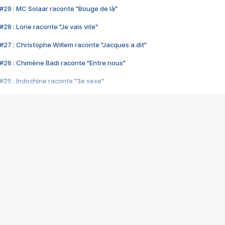
#29 : MC Solaar raconte "Bouge de là"
28 : Lorie raconte "Je vais vite"
#27 : Christophe Willem raconte "Jacques a dit"
#26 : Chimène Badi raconte "Entre nous"
#25 : Indochine raconte "3e sexe"
#24 : Zaho raconte "C'est chelou"
#23 : Patrick Bruel raconte "Au café des délices"
#22 : Kyo raconte "Le chemin"
#21 : Nolwenn Leroy raconte "Cassé"
#20 : Patrick Hernandez raconte "Born to be alive"
#19 : Lorie raconte "Près de moi"
#18 : Michael Jones raconte "A nos actes manqués" (avec Jean-Jacque