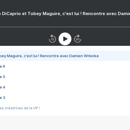
 DiCaprio et Tobey Maguire, c'est lui ! Rencontre avec Dam
bey Maguire, c'est lui ! Rencontre avec Damien Witecka
e 6
e 5
e 4
e 3
s créatrices de la VF !
e 2
e 1