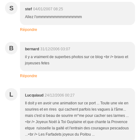
S
stef
04/01/2007 08:25
Allez l'ommmmmmmmmmmmmm
Répondre
B
bernard
31/12/2006 03:07
il y a vraiment de superbes photos sur ce blog <br /> bravo et
joyeuses fetes
Répondre
L
Lucquiaud
24/12/2006 00:27
Il doit y en avoir une animation sur ce port ... Toute une vie en
sourires et en rires qui cachent parfois les vagues à l'âme...
mais c'est si beau de sourire m^me pour cacher ses larmes ...
<br /> Joyeux Noël à Toi Guylaine et que chante la Provence
etque ruisselle la gaité et l'entrain des courageux pescadous
...<br /> Les Farfadets joyeux du Poitou ...