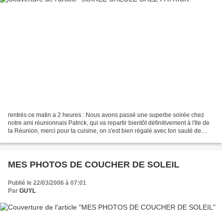
rentrés ce matin a 2 heures : Nous avons passé une superbe soirée chez
notre ami réunionnais Patrick, qui va repartir bientôt définitivement à l'Ile de
la Réunion, merci pour ta cuisine, on s'est bien régalé avec ton sauté de
porc aux poivrons et car...
MES PHOTOS DE COUCHER DE SOLEIL
Publié le 22/03/2006 à 07:01
Par
GUYL