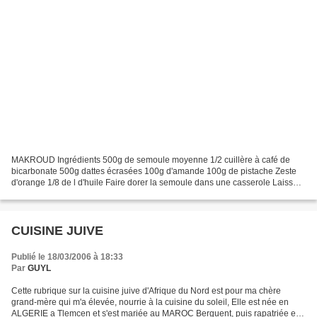
MAKROUD Ingrédients 500g de semoule moyenne 1/2 cuillère à café de
bicarbonate 500g dattes écrasées 100g d'amande 100g de pistache Zeste
d'orange 1/8 de l d'huile Faire dorer la semoule dans une casserole Laisser
refroidir puis verser 1/8 d'huile, bien...
CUISINE JUIVE
Publié le 18/03/2006 à 18:33
Par
GUYL
Cette rubrique sur la cuisine juive d'Afrique du Nord est pour ma chère
grand-mère qui m'a élevée, nourrie à la cuisine du soleil, Elle est née en
ALGERIE a Tlemcen et s'est mariée au MAROC Berguent, puis rapatriée en