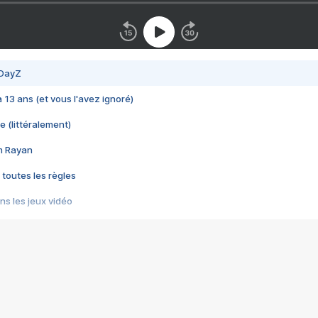
 DayZ
 a 13 ans (et vous l'avez ignoré)
e (littéralement)
im Rayan
 toutes les règles
s les jeux vidéo
us choquant de Rockstar ? - Le scandale BULLY
e plus moche de Steam
du RÊVE tourne au CAUCHEMAR
pendant 8 heures