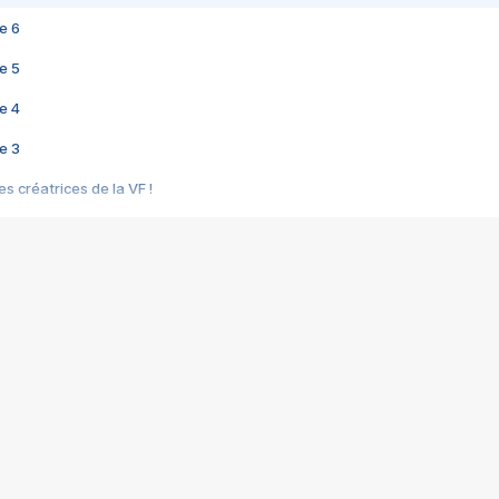
e 6
e 5
e 4
e 3
s créatrices de la VF !
e 2
e 1
e Mektoub My Love arrive enfin ! Rencontre avec Shaïn Boumedine et Sal
i : après Toni en famille
elle réalise le bouleversant Dites lui que je l'aime
ais ! Rencontre autour de Vie privée de Rebecca Zlotowski
 de Marguerite, Grave... Rencontre avec Ella Rumpf