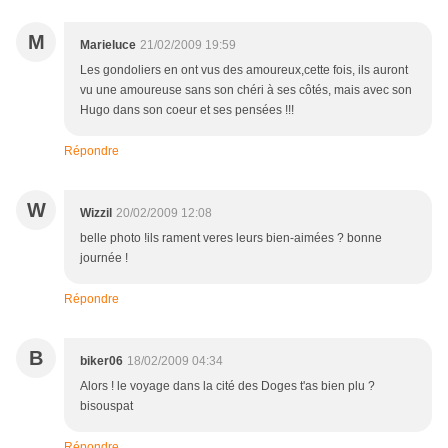
M
Marieluce
21/02/2009 19:59
Les gondoliers en ont vus des amoureux,cette fois, ils auront
vu une amoureuse sans son chéri à ses côtés, mais avec son
Hugo dans son coeur et ses pensées !!!
Répondre
W
Wizzil
20/02/2009 12:08
belle photo !ils rament veres leurs bien-aimées ? bonne
journée !
Répondre
B
biker06
18/02/2009 04:34
Alors ! le voyage dans la cité des Doges t'as bien plu ?
bisouspat
Répondre