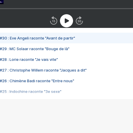
#30 : Eve Angeli raconte "Avant de partir"
#29 : MC Solaar raconte "Bouge de là"
28 : Lorie raconte "Je vais vite"
#27 : Christophe Willem raconte "Jacques a dit"
#26 : Chimène Badi raconte "Entre nous"
#25 : Indochine raconte "3e sexe"
#24 : Zaho raconte "C'est chelou"
#23 : Patrick Bruel raconte "Au café des délices"
#22 : Kyo raconte "Le chemin"