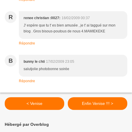
R
renee christian :0027:
18/02/2009 00:37
J' espère que tu t' es bien amusée , je t' ai taggué sur mon
blog . Gros bisous-poutous de nous 4.MAMIEKEKE
Répondre
B
bunny le chti
17/02/2009 23:05
salutjolie photobonne soirée
Répondre
< Venise
Enfin Venise !!! >
Hébergé par Overblog