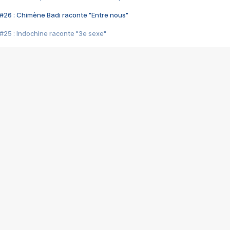
#26 : Chimène Badi raconte "Entre nous"
#25 : Indochine raconte "3e sexe"
#24 : Zaho raconte "C'est chelou"
#23 : Patrick Bruel raconte "Au café des délices"
#22 : Kyo raconte "Le chemin"
#21 : Nolwenn Leroy raconte "Cassé"
#20 : Patrick Hernandez raconte "Born to be alive"
#19 : Lorie raconte "Près de moi"
#18 : Michael Jones raconte "A nos actes manqués" (avec Jean-Jacque
#17 : Khaled raconte "Aïcha"
#16 : Corneille raconte "Parce qu'on vient de loin"
#15 : Indochine raconte "L'aventurier"