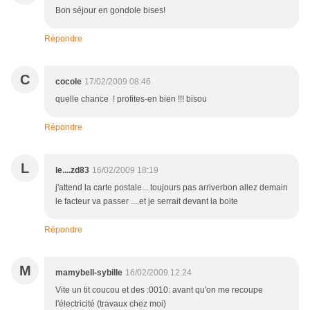
Bon séjour en gondole bises!
Répondre
C
cocole
17/02/2009 08:46
quelle chance ! profites-en bien !!! bisou
Répondre
L
le....zd83
16/02/2009 18:19
j'attend la carte postale... toujours pas arriverbon allez demain
le facteur va passer ....et je serrait devant la boite
Répondre
M
mamybell-sybille
16/02/2009 12:24
Vite un tit coucou et des :0010: avant qu'on me recoupe
l'électricité (travaux chez moi)