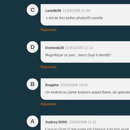
C
canelle56
21/03/2008 21:39
c est de tres belles photos!!!! canelle
Répondre
D
Domiedu30
21/03/2008 12:14
Magnifique ce parc , merci Guyl à bientôt !
Répondre
B
Baggins
20/03/2008 18:50
Un endroit ou j'aime toujours autant flaner, de splendi
Répondre
A
Audrey:0008:
20/03/2008 11:31
Coucou Guyl ! C'est super joli !! bisous à toi bon jeudi !