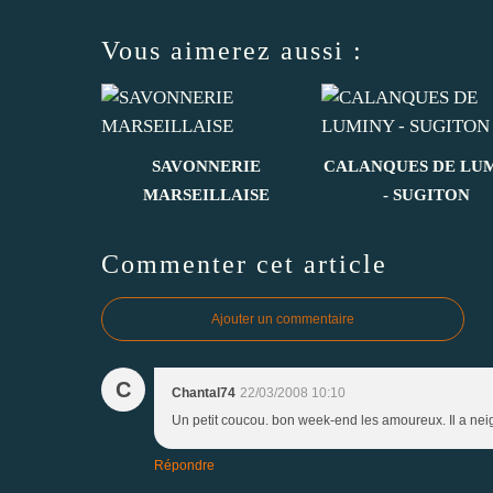
Vous aimerez aussi :
SAVONNERIE
CALANQUES DE LU
MARSEILLAISE
- SUGITON
Commenter cet article
Ajouter un commentaire
C
Chantal74
22/03/2008 10:10
Un petit coucou. bon week-end les amoureux. Il a neig
Répondre