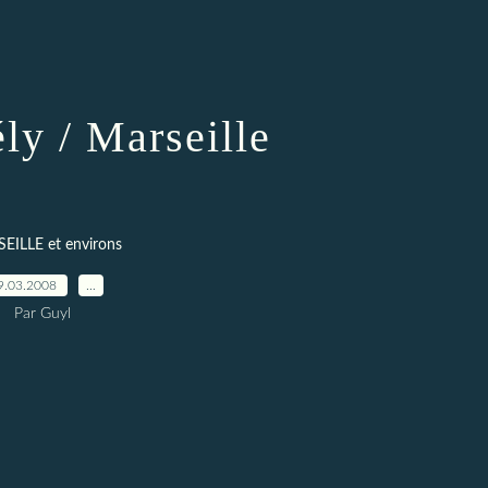
ly / Marseille
EILLE et environs
9.03.2008
…
Par Guyl