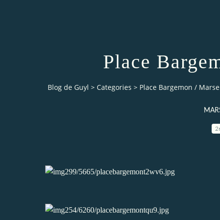
Place Bargem
Blog de Guyl
>
Categories
>
Place Bargemon / Marsei
MARS
2