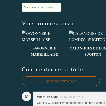
S'inscrire à la newsletter
Vous aimerez aussi :
SAVONNERIE
CALANQUES DE LU
MARSEILLAISE
- SUGITON
Commenter cet article
Ajouter un commentaire
M
Muad' Dib :0085:
27/02/2008 22:03
Coucou Guyl, c'est vraiment original comme oliveraie 