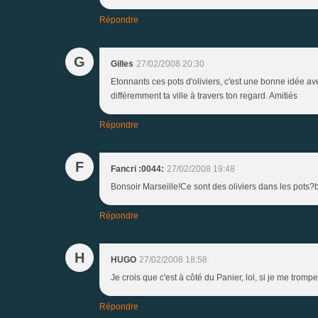
Répondre
G
Gilles
27/02/2008 20:30
Etonnants ces pots d'oliviers, c'est une bonne idée ave
différemment ta ville à travers ton regard. Amitiés
Répondre
F
Fancri :0044:
27/02/2008 19:48
Bonsoir Marseille!Ce sont des oliviers dans les pots?b
Répondre
H
HUGO
27/02/2008 18:58
Je crois que c'est à côté du Panier, lol, si je me trom
Répondre