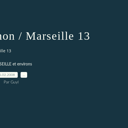
on / Marseille 13
lle 13
EILLE et environs
6.02.2008
…
Par Guyl