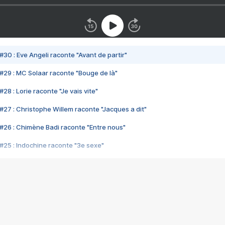
#30 : Eve Angeli raconte "Avant de partir"
#29 : MC Solaar raconte "Bouge de là"
28 : Lorie raconte "Je vais vite"
#27 : Christophe Willem raconte "Jacques a dit"
#26 : Chimène Badi raconte "Entre nous"
#25 : Indochine raconte "3e sexe"
#24 : Zaho raconte "C'est chelou"
#23 : Patrick Bruel raconte "Au café des délices"
#22 : Kyo raconte "Le chemin"
#21 : Nolwenn Leroy raconte "Cassé"