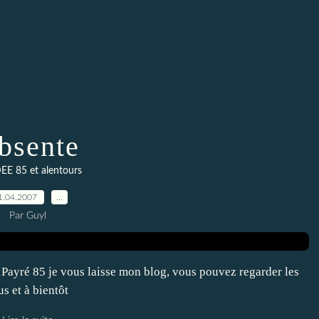
bsente
E 85 et alentours
1.04.2007
…
Par Guyl
 Payré 85 je vous laisse mon blog, vous pouvez regarder les
us et à bientôt