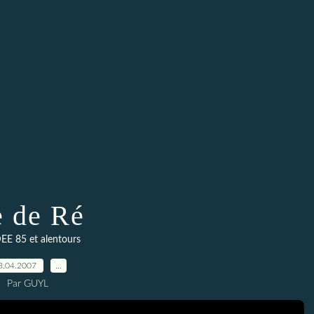
e de Ré
E 85 et alentours
3.04.2007
…
Par GUYL