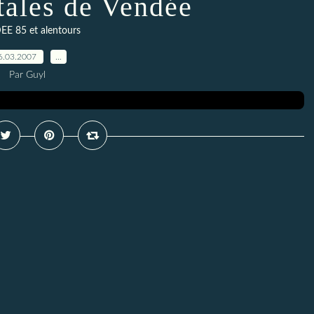
tales de Vendée
E 85 et alentours
6.03.2007
…
Par Guyl