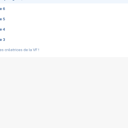
e 6
e 5
e 4
e 3
s créatrices de la VF !
e 2
e 1
e Mektoub My Love arrive enfin ! Rencontre avec Shaïn Boumedine et Sal
i : après Toni en famille
elle réalise le bouleversant Dites lui que je l'aime
ais ! Rencontre autour de Vie privée de Rebecca Zlotowski
 de Marguerite, Grave... Rencontre avec Ella Rumpf