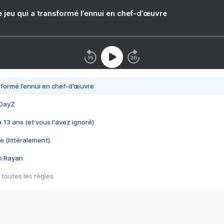
e jeu qui a transformé l’ennui en chef-d’œuvre
nsformé l’ennui en chef-d’œuvre
 DayZ
 a 13 ans (et vous l'avez ignoré)
e (littéralement)
im Rayan
 toutes les règles
s les jeux vidéo
us choquant de Rockstar ? - Le scandale BULLY