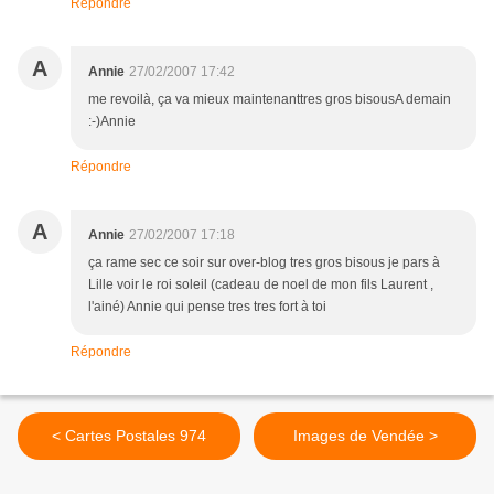
Répondre
A
Annie
27/02/2007 17:42
me revoilà, ça va mieux maintenanttres gros bisousA demain
:-)Annie
Répondre
A
Annie
27/02/2007 17:18
ça rame sec ce soir sur over-blog tres gros bisous je pars à
Lille voir le roi soleil (cadeau de noel de mon fils Laurent ,
l'ainé) Annie qui pense tres tres fort à toi
Répondre
< Cartes Postales 974
Images de Vendée >