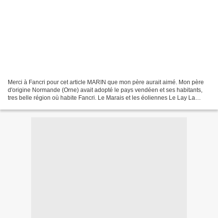
Merci à Fancri pour cet article MARIN que mon père aurait aimé. Mon père
d'origine Normande (Orne) avait adopté le pays vendéen et ses habitants,
tres belle région où habite Fancri. Le Marais et les éoliennes Le Lay La
Faute sur Mer Si vous avez des photos...