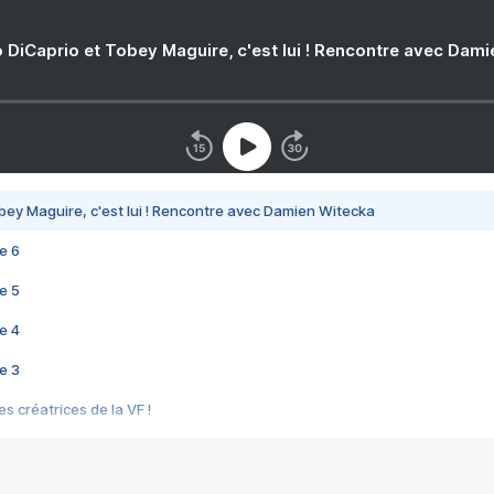
 DiCaprio et Tobey Maguire, c'est lui ! Rencontre avec Dam
bey Maguire, c'est lui ! Rencontre avec Damien Witecka
e 6
e 5
e 4
e 3
s créatrices de la VF !
e 2
e 1