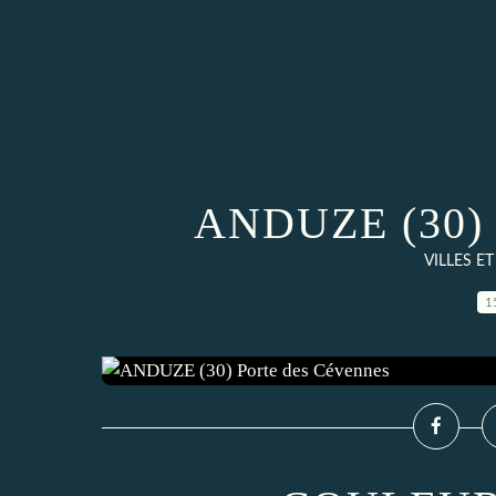
ANDUZE (30) P
VILLES E
1