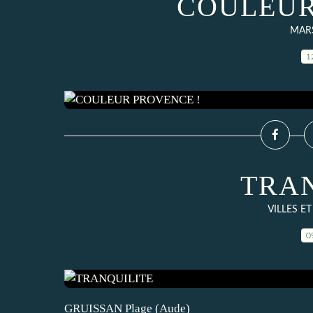
COULEUR
MARS
1
TRAN
VILLES E
0
GRUISSAN Plage (Aude)