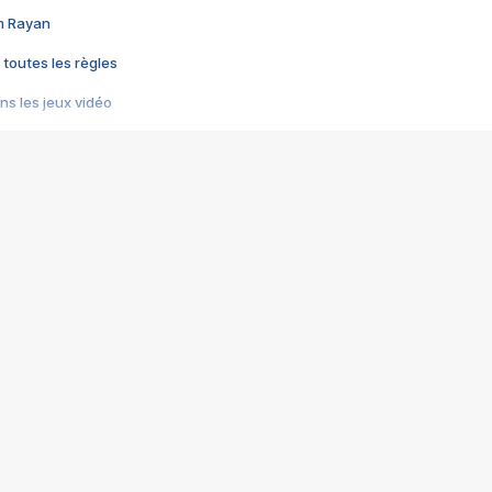
im Rayan
 toutes les règles
s les jeux vidéo
us choquant de Rockstar ? - Le scandale BULLY
e plus moche de Steam
du RÊVE tourne au CAUCHEMAR
pendant 8 heures
it… à tort
umiliés par un jeu vidéo
ire - Final Fantasy 8
ti un empire - Age of Empires
story DOFUS