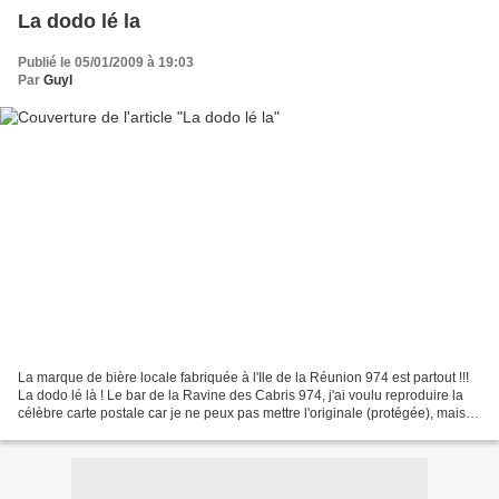
La dodo lé la
Publié le 05/01/2009 à 19:03
Par
Guyl
La marque de bière locale fabriquée à l'Ile de la Réunion 974 est partout !!!
La dodo lé là ! Le bar de la Ravine des Cabris 974, j'ai voulu reproduire la
célèbre carte postale car je ne peux pas mettre l'originale (protégée), mais je
l'ai chez moi dans...