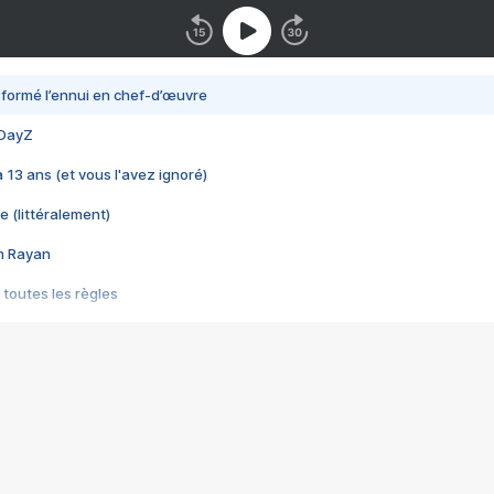
nsformé l’ennui en chef-d’œuvre
 DayZ
 a 13 ans (et vous l'avez ignoré)
e (littéralement)
im Rayan
 toutes les règles
s les jeux vidéo
us choquant de Rockstar ? - Le scandale BULLY
e plus moche de Steam
du RÊVE tourne au CAUCHEMAR
pendant 8 heures