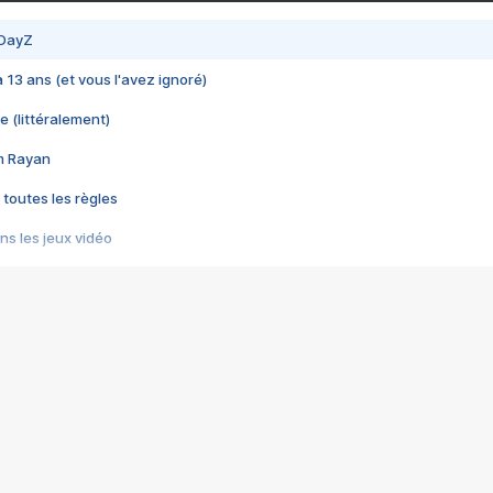
 DayZ
 a 13 ans (et vous l'avez ignoré)
e (littéralement)
im Rayan
 toutes les règles
s les jeux vidéo
us choquant de Rockstar ? - Le scandale BULLY
e plus moche de Steam
du RÊVE tourne au CAUCHEMAR
pendant 8 heures
it… à tort
umiliés par un jeu vidéo