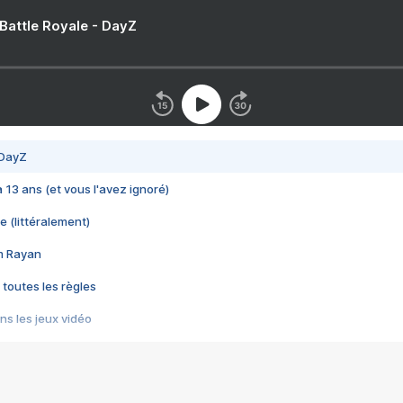
 Battle Royale - DayZ
 DayZ
 a 13 ans (et vous l'avez ignoré)
e (littéralement)
im Rayan
 toutes les règles
s les jeux vidéo
us choquant de Rockstar ? - Le scandale BULLY
e plus moche de Steam