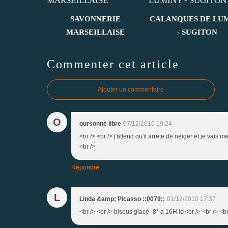
SAVONNERIE
CALANQUES DE LU
MARSEILLAISE
- SUGITON
Commenter cet article
Ajouter un commentaire
O
oursonne libre
07/12/2010 19:24
<br /> <br /> j'attend qu'il arrete de neiger et je vais 
<br />
Répondre
L
Linda &amp; Picasso ::0079::
01/12/2010 17:37
<br /> <br /> bisous glacé -8° a 16H ici<br /> <br /> <br 