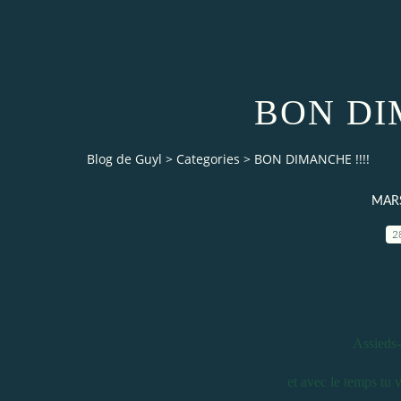
BON DI
Blog de Guyl
>
Categories
>
BON DIMANCHE !!!!
MARS
2
Assieds-
et avec le temps tu v