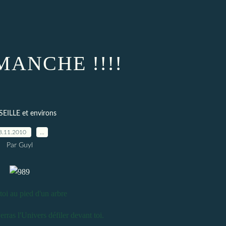
MANCHE !!!!
EILLE et environs
8.11.2010
…
Par Guyl
toi au pied d'un arbre
erras l'Univers défiler devant toi.