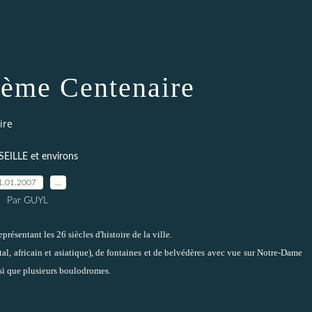
 ème Centenaire
ire
EILLE et environs
1.01.2007
…
Par GUYL
ésentant les 26 siècles d'histoire de la ville.
tal, africain et asiatique), de fontaines et de belvédères avec vue sur Notre-Dame
nsi que plusieurs boulodromes.