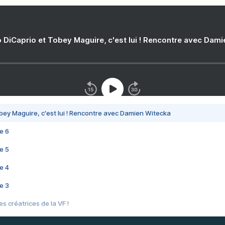
 DiCaprio et Tobey Maguire, c'est lui ! Rencontre avec Dam
bey Maguire, c'est lui ! Rencontre avec Damien Witecka
e 6
e 5
e 4
e 3
s créatrices de la VF !
e 2