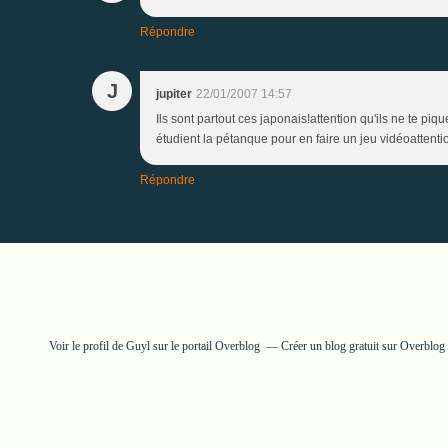
Répondre
J
jupiter
22/01/2007 14:57
Ils sont partout ces japonais!attention qu'ils ne te piq
étudient la pétanque pour en faire un jeu vidéoattenti
Répondre
Voir le profil de
Guyl
sur le portail Overblog
Créer un blog gratuit sur Overblog