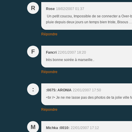
R
Rose
18/02/2007 01:37
Un petit coucou, Impossible de se connecter a Over-b
pluie depuis deux jours un temps bien triste, Biso
Répondre
F
Fancri
22/01/2007 18:20
très bonne soirée à marseille..
Répondre
:
:0075: ARONIA
22/01/2007 17:50
<br /> Je ne me lasse pas des photos de ta jolie ville 
Répondre
M
Michka :0010:
22/01/2007 17:12