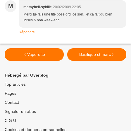
M
mamybell-sybille
20/02/2009 22:05
Merci !je fais une tite pose ordi ce soir... et ça fait du bien
!bises & bon week-end
Répondre
< Vaporetto
Basilique st marc >
Hébergé par Overblog
Top articles
Pages
Contact
Signaler un abus
C.G.U.
Cookies et données personnelles