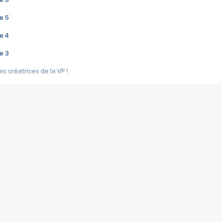
e 5
e 4
e 3
s créatrices de la VF !
e 2
e 1
e Mektoub My Love arrive enfin ! Rencontre avec Shaïn Boumedine et Sal
i : après Toni en famille
elle réalise le bouleversant Dites lui que je l'aime
ais ! Rencontre autour de Vie privée de Rebecca Zlotowski
 de Marguerite, Grave... Rencontre avec Ella Rumpf
 Les Rêveurs, un film intime sur la santé mentale