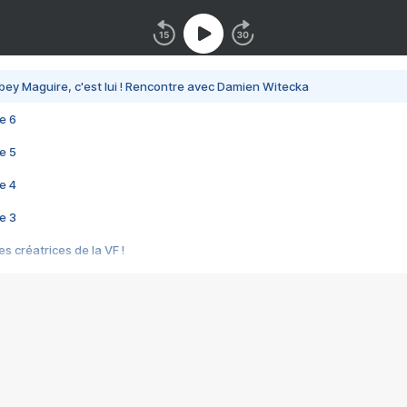
bey Maguire, c'est lui ! Rencontre avec Damien Witecka
e 6
e 5
e 4
e 3
s créatrices de la VF !
e 2
e 1
e Mektoub My Love arrive enfin ! Rencontre avec Shaïn Boumedine et Sal
i : après Toni en famille