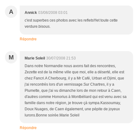
A
Annick
03/08/2008 03:01
c'est superbes ces photos avec les reflets!!!et toute cette
verdure.bisous.
Répondre
M
Marie Soleil
30/07/2008 21:53
Dans notre Normandie nous avons fait des rencontres,
Zezette est de la même ville que moi, elle a déserté, elle est
chez Fancri.A Cherbourg, il y a Mr Café, Urban et Djimi, que
j'ai rencontrés lors d'un vernissage.Sur Chartres, il y a
Plumette, que j'ai vu dimanche lors de mon retour à Caen,
d'autres comme Honorius à Montbéliard qui est venu avec sa
famille dans notre région, je trouve çà sympa.Kassoumay,
Doux Nuages, de Caen également, une pépite de joyeux
lurons.Bonne soirée.Marie Soleil
Répondre