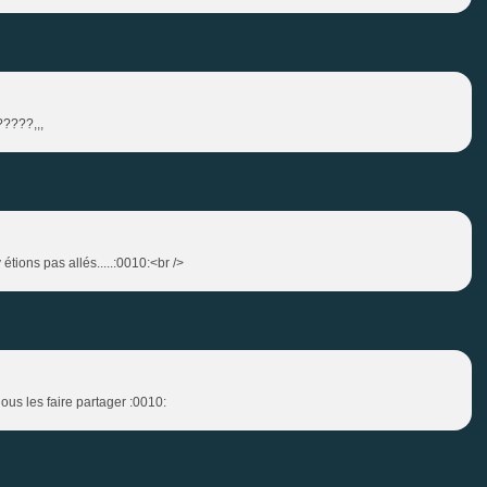
????,,,
 étions pas allés.....:0010:<br />
ous les faire partager :0010: