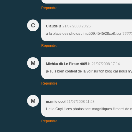
Répondre
C
Claude B
21/07/2008 20:25
à la place des photos : img509:4545/28xo8.jpg ?????
Répondre
M
Michka dit Le Pirate :0051:
21/07/2008 17:14
je suis bien content de la voir sur ton blog car nous n'y
Répondre
M
mamie cool
21/07/2008 11:58
Hello Guyl !! ces photos sont magnifiques !! merci de n
Répondre