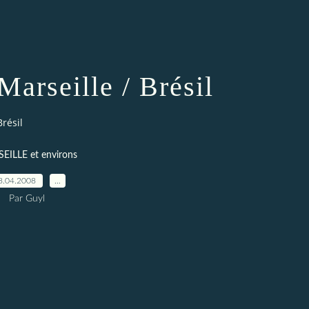
Marseille / Brésil
Brésil
EILLE et environs
8.04.2008
…
Par Guyl