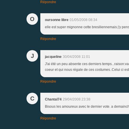
Répondre
O
oursonne libre
01/05/2008 08:34
elle est super mignonne cette bresiliennemais j'y pens
Répondre
J
jacqueline
30/04/2008 11:01
J'ai été un peu absente ces derniers temps...raison:v
coeur et qui nous régale de ces costumes..Celui ci es
Répondre
C
Chantal74
29/04/2008 23:38
Bisous les amoureux avec le dernier vote. a demainc
Répondre