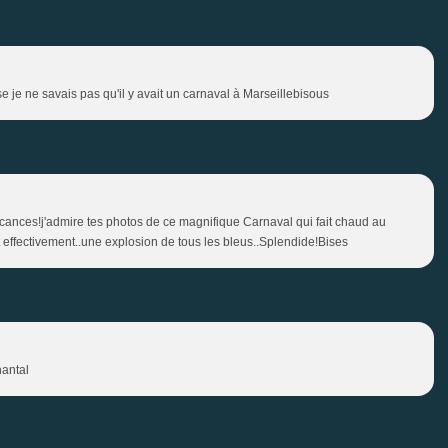
e je ne savais pas qu'il y avait un carnaval à Marseillebisous
acances!j'admire tes photos de ce magnifique Carnaval qui fait chaud au
t effectivement..une explosion de tous les bleus..Splendide!Bises
hantal