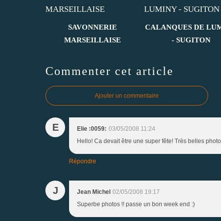
SAVONNERIE
CALANQUES DE LU
MARSEILLAISE
- SUGITON
Commenter cet article
Ajouter un commentaire
E
Elie :0059:
03/05/2008 11:24
Hello! Ca devait être une super fête! Très belles phot
Répondre
J
Jean Michel
02/05/2008 19:17
Superbe photos !! passe un bon week end :)