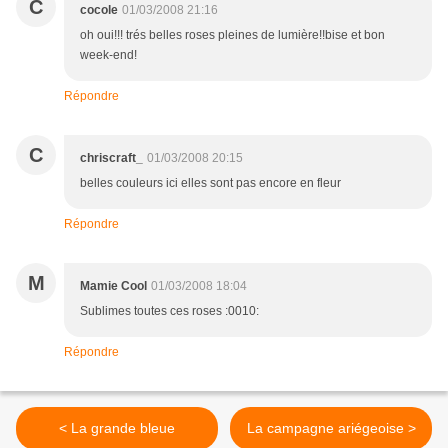
C
cocole
01/03/2008 21:16
oh oui!!! trés belles roses pleines de lumière!!bise et bon
week-end!
Répondre
C
chriscraft_
01/03/2008 20:15
belles couleurs ici elles sont pas encore en fleur
Répondre
M
Mamie Cool
01/03/2008 18:04
Sublimes toutes ces roses :0010:
Répondre
< La grande bleue
La campagne ariégeoise >