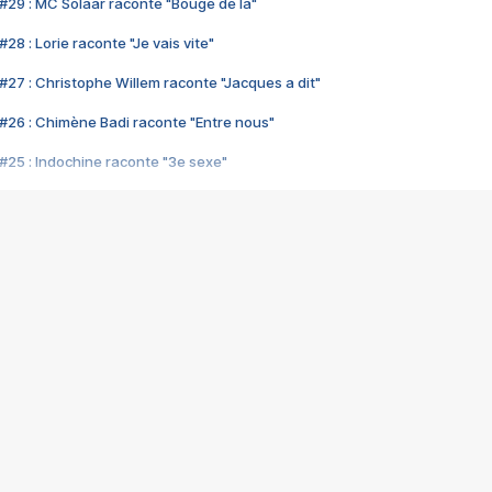
#29 : MC Solaar raconte "Bouge de là"
28 : Lorie raconte "Je vais vite"
#27 : Christophe Willem raconte "Jacques a dit"
#26 : Chimène Badi raconte "Entre nous"
#25 : Indochine raconte "3e sexe"
#24 : Zaho raconte "C'est chelou"
#23 : Patrick Bruel raconte "Au café des délices"
#22 : Kyo raconte "Le chemin"
#21 : Nolwenn Leroy raconte "Cassé"
#20 : Patrick Hernandez raconte "Born to be alive"
#19 : Lorie raconte "Près de moi"
#18 : Michael Jones raconte "A nos actes manqués" (avec Jean-Jacque
#17 : Khaled raconte "Aïcha"