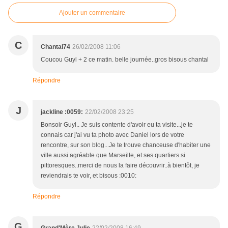
Ajouter un commentaire
C
Chantal74
26/02/2008 11:06
Coucou Guyl + 2 ce matin. belle journée..gros bisous chantal
Répondre
J
jackline :0059:
22/02/2008 23:25
Bonsoir Guyl.. Je suis contente d'avoir eu ta visite...je te
connais car j'ai vu ta photo avec Daniel lors de votre
rencontre, sur son blog...Je te trouve chanceuse d'habiter une
ville aussi agréable que Marseille, et ses quartiers si
pittoresques..merci de nous la faire découvrir..à bientôt, je
reviendrais te voir, et bisous :0010:
Répondre
G