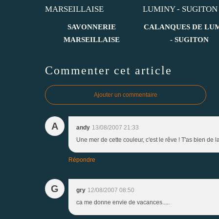
SAVONNERIE
CALANQUES DE LU
MARSEILLAISE
- SUGITON
Commenter cet article
Ajouter un commentaire
A
andy
13/08/2007 21:33
Une mer de cette couleur, c'est le rêve ! T'as bien de 
Répondre
G
gry
12/08/2007 08:50
ca me donne envie de vacances.....