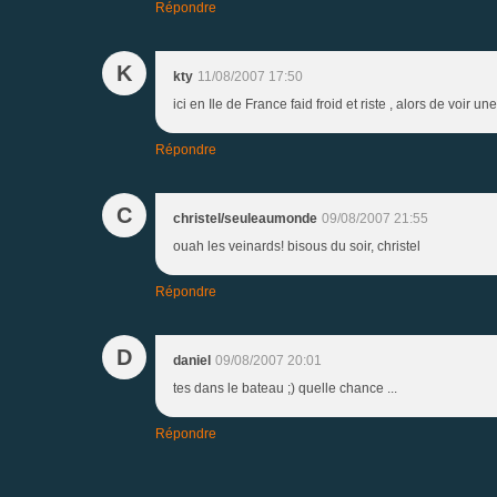
Répondre
K
kty
11/08/2007 17:50
ici en Ile de France faid froid et riste , alors de voir
Répondre
C
christel/seuleaumonde
09/08/2007 21:55
ouah les veinards! bisous du soir, christel
Répondre
D
daniel
09/08/2007 20:01
tes dans le bateau ;) quelle chance ...
Répondre