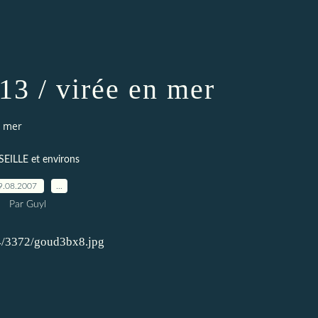
13 / virée en mer
n mer
EILLE et environs
9.08.2007
…
Par Guyl